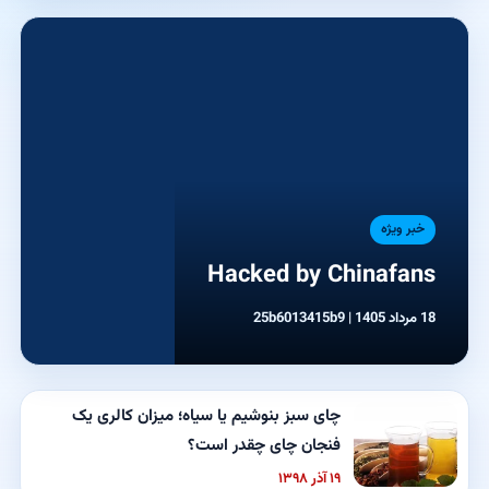
خبر ویژه
Hacked by Chinafans
18 مرداد 1405 | 25b6013415b9
چای سبز بنوشیم یا سیاه؛ میزان کالری یک
فنجان چای چقدر است؟
۱۹ آذر ۱۳۹۸