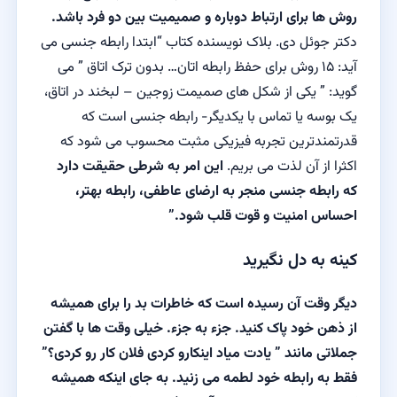
روش ها برای ارتباط دوباره و صمیمیت بین دو فرد باشد.
دکتر جوئل دی. بلاک نویسنده کتاب “ابتدا رابطه جنسی می
آید: ۱۵ روش برای حفظ رابطه اتان… بدون ترک اتاق ” می
گوید: ” یکی از شکل های صمیمت زوجین – لبخند در اتاق،
یک بوسه یا تماس با یکدیگر- رابطه جنسی است که
قدرتمندترین تجربه فیزیکی مثبت محسوب می شود که
اکثرا از آن لذت می بریم.
این امر به شرطی حقیقت دارد
که رابطه جنسی منجر به ارضای عاطفی، رابطه بهتر،
احساس امنیت و قوت قلب شود.”
کینه به دل نگیرید
دیگر وقت آن رسیده است که خاطرات بد را برای همیشه
از ذهن خود پاک کنید. جزء به جزء. خیلی وقت ها با گفتن
جملاتی مانند ” یادت میاد اینکارو کردی فلان کار رو کردی؟”
فقط به رابطه خود لطمه می زنید. به جای اینکه همیشه