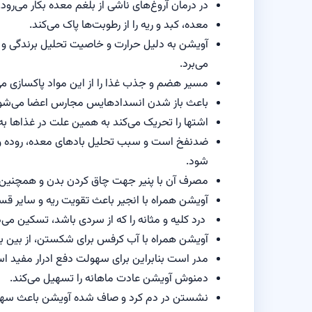
در درمان آروغ‌های ناشی از بلغم معده بکار می‌رود.
معده، کبد و ریه را از رطوبت‌ها پاک می‌کند.
آویشن به دلیل حرارت و خاصیت تحلیل برندگی و زدا
می‌برد.
مسیر هضم و جذب غذا را از این مواد پاکسازی می
باعث باز شدن انسدادهایس مجارس اعضا می‌شو
اشتها را تحریک می‌کند به همین علت در غذاها ب
ضدنفخ است و سبب تحلیل بادهای معده، روده و س
شود.
مصرف آن با پنیر جهت چاق کردن بدن و همچنین 
آویشن همراه با انجیر باعث تقویت ریه و سایر ق
درد کلیه و مثانه را که از سردی باشد، تسکین می‌
آویشن همراه با آب کرفس برای شکستن، از بین بردن و دفع سنگ‎ها
مدر است بنابراین برای سهولت دفع ادرار مفید ا
دمنوش آویشن عادت ماهانه را تسهیل می‌کند.
نشستن در دم کرد و صاف شده آویشن باعث سهول