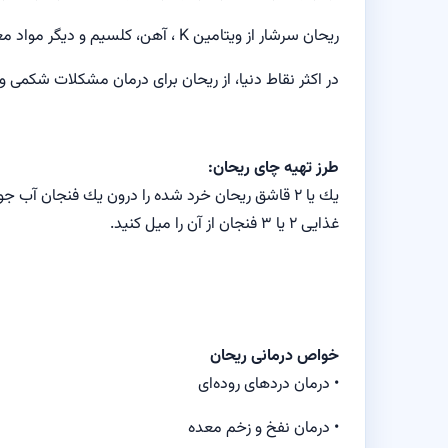
ریحان سرشار از ویتامین K ، آهن، كلسیم و دیگر مواد مغذی است و دارای خواص آرام‌بخش، ادرارآور و ضدعفونی كننده می‌باشد.
در اكثر نقاط دنیا، از ریحان برای درمان مشكلات شكمی 
طرز تهیه چای ریحان:
یك یا ۲ قاشق ریحان خرد شده را درون یك فنجان آ
غذایی ۲ یا ۳ فنجان از آن را میل كنید.
خواص درمانی ریحان
• درمان دردهای روده‌ای
• درمان نفخ و زخم معده