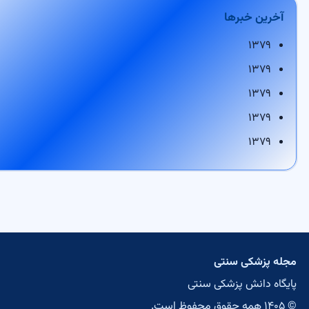
ی
کی سنتی