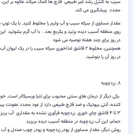
ل
رشد غیر طبیعی
قارچ ها کمک میکند
علاوه بر این،
از عفونت
ری
می کند.
از
سرکه سیب
و
آب ولرم را مخلوط کنید
. با
یک توپ
پنبه ای
آن را
بر
یب دیده بزنید و یکربع بعد
.
با
آب گرم
بشوئید
این
درمان
یک بار
ند هفته
توصیه می شود
لوط
۲ قاشق غذاخوری
سرکه سیب
را در یک لیوان
آب بریزید و
دو بار
نوشید
.
رمان
های سنتی
محبوب برای
تنیا ورسیکالر
است.
خواص ضد عفونی
یوتیک
و ضد قارچ
طبیعی دارد
از عود مجدد عفونت پیشگیری میکند.
چای خوری
زردچوبه
فرآوری نشده
به مقداری
آب بریزید .
پس از
زردچوبه
در
منطقه آسیب دیده
بریزید
دار مساوی از
پودر زردچوبه
و پودر
چوب صندل
و
آب
به اندازه کافی