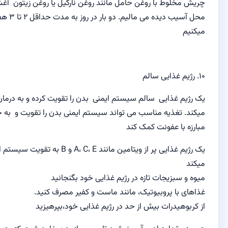
ط
با روغن
حامل
مانند روغن
نارگیل
یا
روغن زیتون
آغشته کرده و به
ده می مالیم
.
دو بار در روز
به مدت حداقل
۲ تا ۳ هفته
استفاده
ی سالم
ی
سالم
سیستم ایمنی
بدن را
تقویت
کرده و به درمان بیماری کمک
 مناسب می تواند
سیستم ایمنی بدن
را تقویت
و به جلوگیری
و
ت کمک کند
ی پر
از ویتامین
مانند
، E
C
A،
و
B
به تقویت
سیستم ایمنی بدن کمک
ات تازه
در رژیم غذایی خود
بگنجانید
وبیوتیک
،
مانند
ماست و
کفیر
مصرف کنید.
ت
بیش از حد
در رژیم غذایی خود
،بپرهیزید