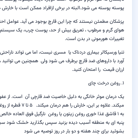
می شود.
البته در برخی ازافراد ممکن است با خارش هم همراه شود
ن نیستند که چرا
این قارچ
بوجود می آید
.
عوامل
احتمالی عبارتند از
مرطوب
،
تعریق بیش از حد
، پوست چرب،
یک سیستم
ایمنی ضعیف
و
ونی
در بدن است.
یماری
دردناک یا
مسری نیست
، اما می تواند
ناراحتی عاطفی بوجود
ای ضد قارچ برطرف می شود ولی
همچنین می توانید
،
داروهای خانگی
ا
امتحان کنید.
 چای
ثر خانگی
به دلیل خاصیت
ضد قارچی آن
است.
از
عفونت
جلوگیری
بر این،
خارش را هم درمان میکند
.
۵ تا ۷
قطره از
روغن درخت چای
روغن زیتون یا روغن
نارگیل
فوق العاده خالص
بریزید با توپ
منطقه آسیب دیده بزنید سپس بگذارید خشک شود سپس با آب ولرم
چند هفته و دو بار در روز توصیه می شود