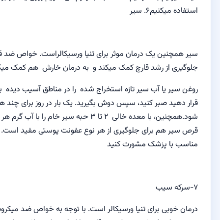
یم
۶.
سیر
یک درمان
موثر برای
تنیا ورسیکالراست.
خواص
ضد قارچ آن
به
د قارچ کمک میکند و
به درمان
خارش
هم کمک میکند
ب سیر
تازه
استخراج شده
را
در
مناطق آسیب دیده
بمدت
۲۰ دقیقه
 کنید
، سپس
دوش بگیرید
.
یک بار در روز
برای چند هفته
توصیه می
،
با معده خالی
۲ تا ۳
حبه
سیر خام
را با آب گرم
هر روز بخورید.
برای جلوگیری از
هر نوع
عفونت پوستی مفید است
.
برای
دوز
زشک مشورت کنید
رای
تنیا ورسیکالر
است.
با توجه به
خواص ضد میکروبی
آن،
سرکه