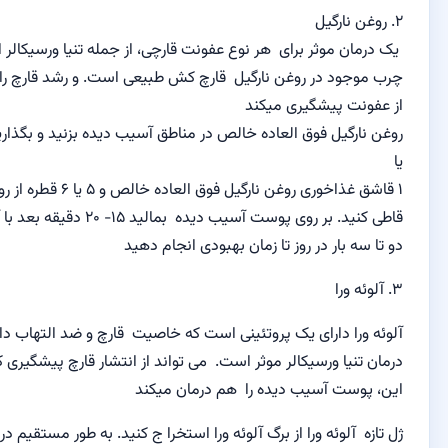
ل
ثر
برای هر نوع
عفونت قارچی
، از جمله
تنیا ورسیکالر
است.
اسیدهای
ر روغن نارگیل
قارچ کش
طبیعی است.
و رشد قارچ را متوقف کرده و
شگیری میکند
وق العاده خالص
در
مناطق آسیب دیده
بزنید و بگذارید خشک شود
روغن نارگیل
فوق العاده خالص
و
۵ یا ۶
قطره از روغن
دارچین را
 روی پوست
آسیب دیده بمالید
۱۵- ۲۰ دقیقه بعد با آب گرم بشوئید
در روز تا زمان بهبودی انجام دهید
ی یک
پروتئینی است که خاصیت
قارچ
و ضد التهاب
دارد که برای
سیکالر
موثر است.
می تواند از انتشار قارچ پیشگیری کند
.
علاوه بر
یب دیده را هم درمان میکند
ورا
از
برگ
آلوئه ورا استخرا ج کنید
.
به طور مستقیم در
مناطق
پوست