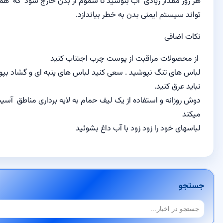
زیادی
آب
بنوشید تا سموم از بدن خارج شود
که همین سموم می
ایمنی بدن
به خطر بیاندازد.
راقبت از
پوست چرب
اجتناب کنید
گ
نپوشید .
سعی کنید
لباس های
پنبه ای و گشاد بپوشید
د
.
استفاده از یک
لیف حمام
به
لایه برداری
مناطق
آسیب دیده کمک
ا زود زود با آب داغ بشوئید
جستجو