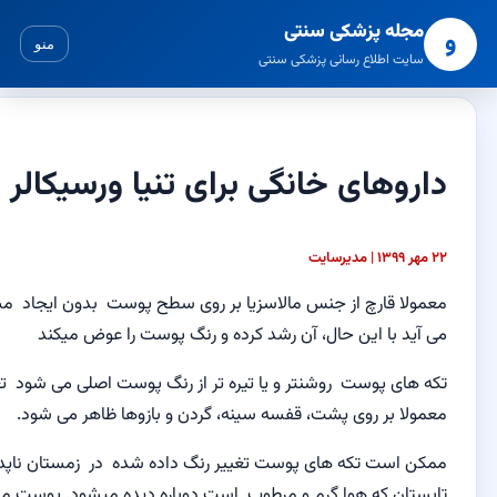
شکی سنتی
منو
رسانی پزشکی سنتی
 خانگی برای تنیا ورسیکالر
ز جنس
مالاسزیا
بر روی سطح پوست
بدون ایجاد
مشکل
بوجود
 حال،
آن رشد کرده و رنگ پوست را عوض میکند
ست
روشنتر و یا تیره
تر از
رنگ پوست
اصلی می شود
تغییر رنگ
ی
پشت، قفسه سینه
، گردن و
بازوها
ظاهر می شود.
که های
پوست
تغییر رنگ
داده شده در
زمستان
ناپدید شوند و
در
وا
گرم و مرطوب است دوباره دیده میشود
.
پوست مبتلا
نیز
خشک و