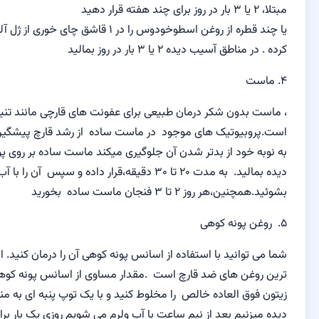
بار در روز
برای چند هفته قرار دهید
ز
روغن اسطوخودوس
را در
۱ قاشق چای خوری
از
ژل آلوئه ورا مخلوط
طق آسیب دیده
۲ یا ۳
بار در روز بمالید
 شکر
درمان طبیعی برای
عفونت های قارچی
مانند
تنیا ورسیکالر
تیک های موجود
در
ماست ساده
از رشد قارچ
پیشگیری میکند
.
این
ز بدتر شدن آن جلوگیری میکند
ماست ساده
بر روی پوست
آسیب
به مدت
۲۰ تا ۳۰ دقیقه
،قرار داده
و سپس
آن را با
آب گرم
ین
،هر روز
۲ تا ۳
فنجان
ماست ساده
بخورید
ه کوهی
د
با استفاده از
اسانس
پونه کوهی آن را درمان کنید.
این یکی از
قوی
ای
ضد قارچ است .
مقدار مساوی از
اسانس
پونه کوهی
و روغن
عاده خالص
را مخلوط کنید و با یک توپ پنبه ای به مناطق آسیب
بعد از نیم ساعت با آب ولرم می شویم روزی یک بار برای چند هفته