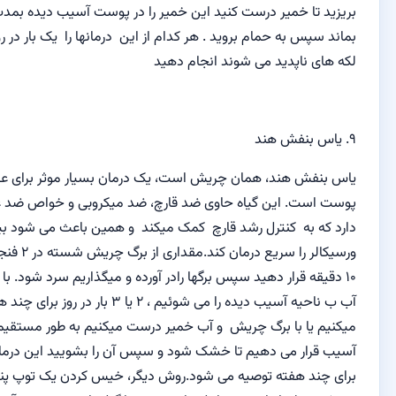
 درست کنید این خمیر را در پوست آسیب دیده بمدت نیم ساعت
ه حمام بروید
.
هر کدام از این
درمانها را
یک بار در روز
تا زمانی که
ید می شوند انجام دهید
هند
ند
، همان
چریش است
،
یک درمان بسیار موثر
برای عفونت های
این گیاه
حاوی
ضد قارچ،
ضد میکروبی و
خواص ضد عفونی کننده
ترل رشد
قارچ
کمک میکند و همین باعث می شود بیماری
تنیا
ریع درمان کند.
مقداری
از
برگ
چریش
شسته
در
۲ فنجان آب
به مدت
.
با استفاده از این
سیب دیده را می شوئیم
، ۲ یا ۳
بار در روز
برای چند هفته
استفاده
رگ
چریش
و
آب خمیر درست میکنیم
به طور مستقیم در
منطقه
ی دهیم تا خشک شود
و سپس آن را
بشویید
این
درمان
یک بار در روز
ه
توصیه می شود.
روش دیگر،
خیس کردن
یک توپ پنبه
در روغن