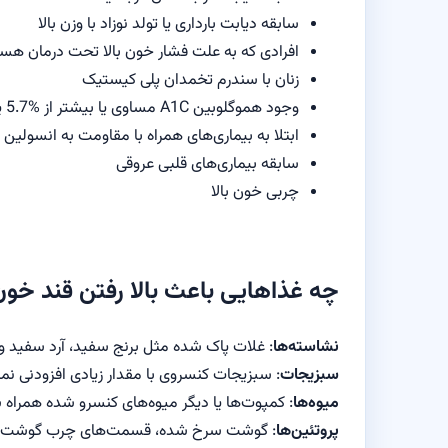
سابقه‌ دیابت بارداری یا تولد نوزاد با وزن بالا
افرادی که به علت فشار خون بالا تحت درمان هست
زنان با سندرم تخمدان پلی کیستیک
وجود هموگلوبین A1C مساوی یا بیشتر از %5.7 یا اختلال تحمل گلوکز در آزمایش خون یا اختلال گلوکز ناشتا در آزمایش‌های قبلی
ابتلا به بیماری‌های همراه با مقاومت به انسولین
سابقه بیماری‌های قلبی عروقی
چربی خون بالا
چه غذاهایی باعث بالا رفتن قند خون
نشاسته‌ها
: غلات پاک شده مثل برنج سفید، آرد سفید 
سبزیجات
: سبزیجات کنسروی با مقدار زیادی افزودنی ن
میوه‌ها
: کمپوت‌ها یا دیگر میوه‌های کنسرو شده همراه شک
پروتئین‌ها
: گوشت سرخ شده، قسمت‌های چرب گوشت مثل 