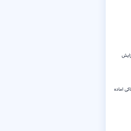
زایش
کی اماده