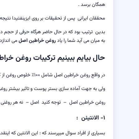
همگان برسد .
محققان ایرانی پس از تحقیقات بر روی ایزینفتیدا نتیجه 
بدین ترتیب بود که در حال حاضر هرگاه حرفی از حجم د
به میان می آید شما را یاد
روغن خراطین اصل
می اندازد 
حال بیایم ببینیم ترکیبات روغن خر
در واقع روغن خراطین اصل شامل ۱۰۰٪ خلوص روغن از کرم ایزینفتیدا است .
ولی به جهت آماده سازی بستر پوست و تاثیر بیشتر روغن 
روغن خراطین اصل – توجه کنید اصل – نه هر روغنی ک
۱- الانتیئن :
بسیاری از افراد سوال میپرسند که : این الانتين که اینق