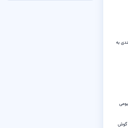
ندی به
 تاسیومی
 گوش