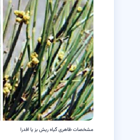
مشخصات ظاهری گیاه ریش بز یا افدرا