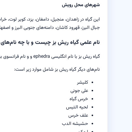
شهرهای محل رویش
این گیاه در زاهدان، منجیل، دامغان، یزد، کویر لوت، خر
جبال البرز، قهرود کاشان، دامنه‌های جنوبی البرز و اصف
نام علمی گیاه ریش بز چیست و با چه نام‌های 
گیاه ریش بز با نام انگلیسی ephedra و و نام فرانسوی به فرانسوی Ephedre و نام علمی Ephedra foliate یکی از قدیمی‌ترین گیاهان دارویی است.
نام‌های دیگر گیاه ریش بز شامل موارد زیر است:
کلیشر
علی جونی
خرس گیاه
لحیه التیس
علف خرس
حشیشه الدب