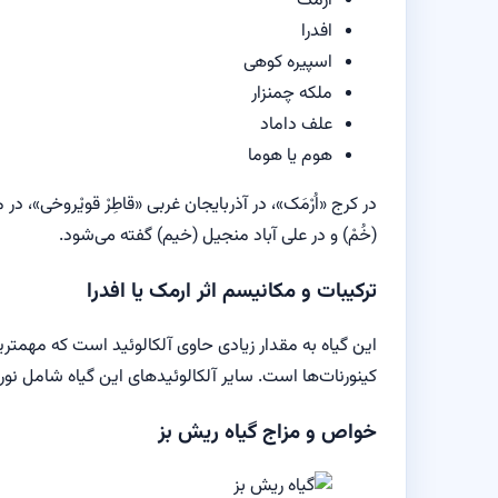
ارمک
افدرا
اسپیره کوهی
ملکه چمنزار
علف داماد
هوم یا هوما
در کرج «اُرْمَک»، در آذربایجان غربی «قاطِرْ قویْروخی»، 
(خُمْ) و در علی آباد منجیل (خیم) گفته می‌شود.
ترکیبات و مکانیسم اثر ارمک یا افدرا
این گیاه به مقدار زیادی حاوی آلکالوئید است که مهمترین
کینورنات‌ها است. سایر آلکالوئیدهای این گیاه شامل نور
خواص و مزاج گیاه ریش بز