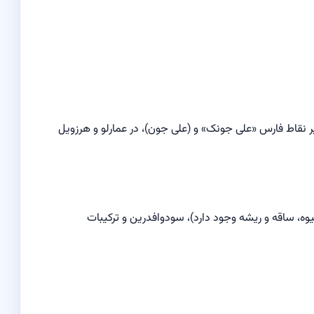
 سایر نقاط فارس «علی جونک» و (علی جون)، در عمارلو و هرزویل
میوه، ساقه و ریشه وجود دارد)، سودوافدرین و ترکیبات