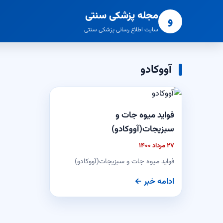
مجله پزشکی سنتی
و
سایت اطلاع رسانی پزشکی سنتی
آووکادو
فواید میوه جات و
سبزیجات(آووکادو)
۲۷ مرداد ۱۴۰۰
فواید میوه جات و سبزیجات(آووکادو)
ادامه خبر ←