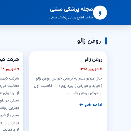
مجله پزشکی سنتی
و
سایت اطلاع رسانی پزشکی سنتی
روغن زالو
روغن زالو
شرکت کیمی
۱۱ شهریور ۱۳۹۸
۹ شهریور ۱۳۹۸
حال میخواهیم به بررسی خواص روغن زالو
شرکت کیمیا 
( فواید و عوارض ) بپردازیم : ۱- خاصیت اول
فعالیت درزم
از خواص روغن زالو :...
از روشهای عل
سنتی در طول 
ادامه خبر ←
بهترین روغن
سنتی از قبی
روغن زالو رو
لازم نماید.