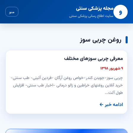
مجله پزشکی سنتی
و
منو
سایت اطلاع رسانی پزشکی سنتی
روغن چربی سوز
معرفی چربی سوزهای مختلف
۹ شهریور ۱۳۹۸
چربی سوز-جویدن کندر-خواص روغن آرگان -فردین آئینی- طب سنتی-
خرید آنلاین روغنهای خراطین و زالو درمانی -اخبار طب سنتی- افزایش
طول آلت...
ادامه خبر ←