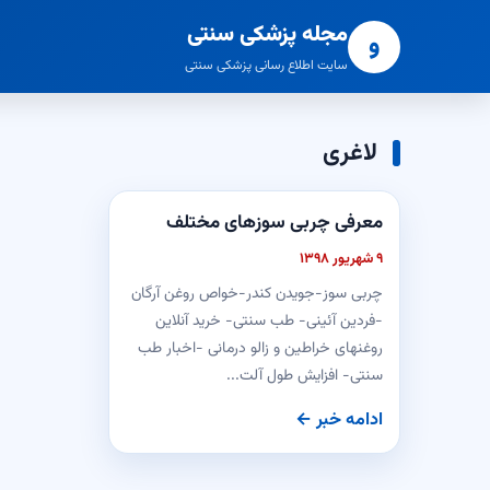
مجله پزشکی سنتی
و
سایت اطلاع رسانی پزشکی سنتی
لاغری
معرفی چربی سوزهای مختلف
۹ شهریور ۱۳۹۸
چربی سوز-جویدن کندر-خواص روغن آرگان
-فردین آئینی- طب سنتی- خرید آنلاین
روغنهای خراطین و زالو درمانی -اخبار طب
سنتی- افزایش طول آلت...
ادامه خبر ←