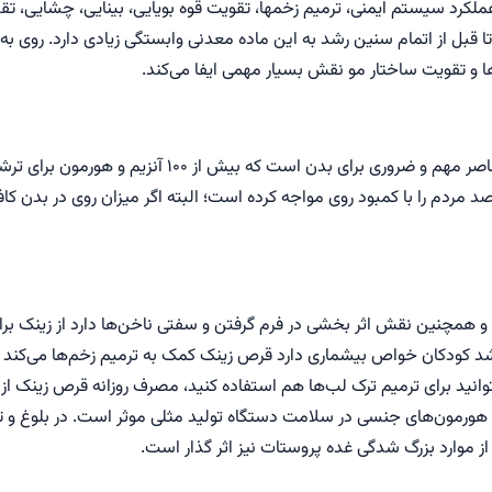
کرد سیستم ایمنی، ترمیم زخمها، تقویت قوه بویایی، بینایی، چشایی، تق
ا قبل از اتمام سنین رشد به این ماده معدنی وابستگی زیادی دارد. روی به
و تقویت ساختار مو نقش بسیار مهمی ایفا می‌کند.
در کنار تمام ویتامین‌ها و مکمل‌ها، زینک یا روی یکی از عناصر مهم و ض
ت این منبع غذایی تا جایی است که بیش از ۷۵ درصد مردم را با کمبود روی مواجه کرده است؛ البته اگر میز
 همچنین نقش اثر بخشی در فرم گرفتن و سفتی ناخن‌ها دارد از زینک ب
شد کودکان خواص بیشماری دارد قرص زینک کمک به ترمیم زخم‌ها می‌کن
نید برای ترمیم ترک لب‌ها هم استفاده کنید، مصرف روزانه قرص زینک از 
 هورمون‌های جنسی در سلامت دستگاه تولید مثلی موثر است. در بلوغ و تک
از موارد بزرگ شدگی غده پروستات نیز اثر گذار است.